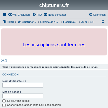
chiptuners.fr
Wiki Chiptuners
FAQ
Nous contacter
Connexion
R
Portal
Chiptuners.fr
Librairie de documents et originaux
Fichiers originaux
Audi
S4
e
c
h
Les inscriptions sont fermées
e
r
c
S4
h
Vous n’avez pas les permissions requises pour consulter les sujets de ce forum.
e
r
CONNEXION
Nom d’utilisateur :
Mot de passe :
Se souvenir de moi
Cacher mon statut en ligne pour cette session