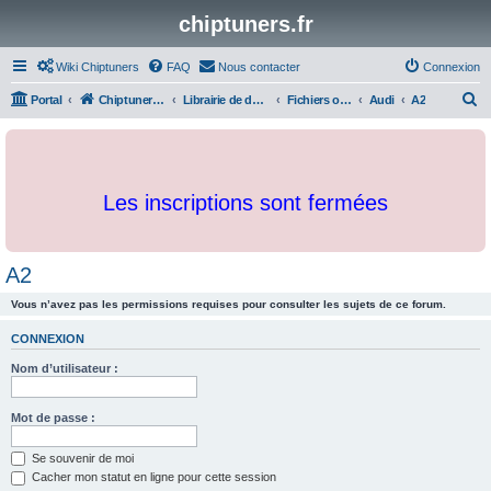
chiptuners.fr
Wiki Chiptuners
FAQ
Nous contacter
Connexion
R
Portal
Chiptuners.fr
Librairie de documents et originaux
Fichiers originaux
Audi
A2
e
c
h
Les inscriptions sont fermées
e
r
c
A2
h
Vous n’avez pas les permissions requises pour consulter les sujets de ce forum.
e
r
CONNEXION
Nom d’utilisateur :
Mot de passe :
Se souvenir de moi
Cacher mon statut en ligne pour cette session