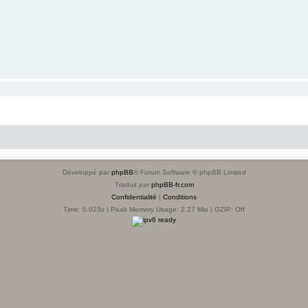
Développé par
phpBB
® Forum Software © phpBB Limited
Traduit par
phpBB-fr.com
Confidentialité
|
Conditions
Time: 0.023s
| Peak Memory Usage: 2.27 Mio | GZIP: Off