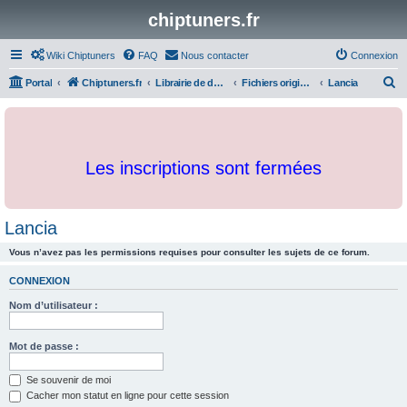
chiptuners.fr
Wiki Chiptuners
FAQ
Nous contacter
Connexion
R
Portal
Chiptuners.fr
Librairie de documents et originaux
Fichiers originaux
Lancia
e
c
h
Les inscriptions sont fermées
e
r
c
Lancia
h
Vous n’avez pas les permissions requises pour consulter les sujets de ce forum.
e
r
CONNEXION
Nom d’utilisateur :
Mot de passe :
Se souvenir de moi
Cacher mon statut en ligne pour cette session