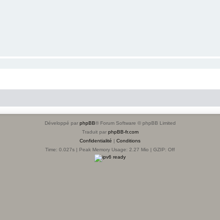
Développé par
phpBB
® Forum Software © phpBB Limited
Traduit par
phpBB-fr.com
Confidentialité
|
Conditions
Time: 0.027s
| Peak Memory Usage: 2.27 Mio | GZIP: Off