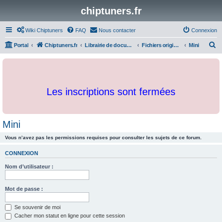
chiptuners.fr
Wiki Chiptuners
FAQ
Nous contacter
Connexion
R
Portal
Chiptuners.fr
Librairie de documents et originaux
Fichiers originaux
Mini
e
c
h
Les inscriptions sont fermées
e
r
c
Mini
h
Vous n’avez pas les permissions requises pour consulter les sujets de ce forum.
e
r
CONNEXION
Nom d’utilisateur :
Mot de passe :
Se souvenir de moi
Cacher mon statut en ligne pour cette session