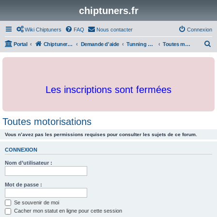
chiptuners.fr
Wiki Chiptuners
FAQ
Nous contacter
Connexion
R
Portal
Chiptuners.fr
Demande d'aide
Tunning en général
Toutes motorisations
e
c
h
Les inscriptions sont fermées
e
r
c
Toutes motorisations
h
Vous n’avez pas les permissions requises pour consulter les sujets de ce forum.
e
r
CONNEXION
Nom d’utilisateur :
Mot de passe :
Se souvenir de moi
Cacher mon statut en ligne pour cette session