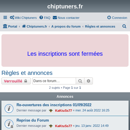
chiptuners.fr
Wiki Chiptuners
FAQ
Nous contacter
Connexion
R
Portal
Chiptuners.fr
A propos du forum
Règles et annonces
e
c
h
Les inscriptions sont fermées
e
r
c
Règles et annonces
h
Rechercher
Recherche avancée
Verrouillé
e
2 sujets • Page
1
sur
1
r
Annonces
Re-ouvertures des inscriptions 01/09/2022
Dernier message par
«
mer. 24 août 2022 16:25
KaKtuSs77
Reprise du Forum
Dernier message par
«
jeu. 13 janv. 2022 14:49
KaKtuSs77