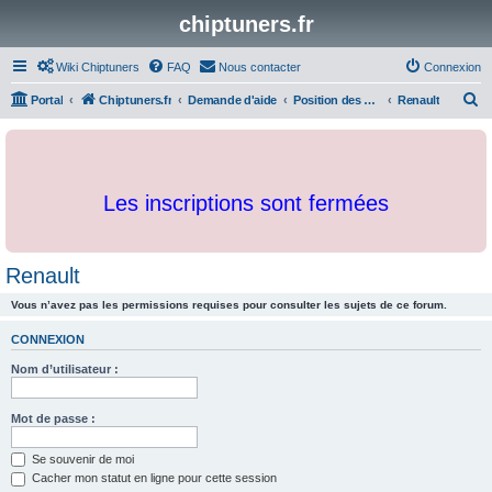
chiptuners.fr
Wiki Chiptuners
FAQ
Nous contacter
Connexion
R
Portal
Chiptuners.fr
Demande d'aide
Position des cartographies et developpements
Renault
e
c
h
Les inscriptions sont fermées
e
r
c
Renault
h
Vous n’avez pas les permissions requises pour consulter les sujets de ce forum.
e
r
CONNEXION
Nom d’utilisateur :
Mot de passe :
Se souvenir de moi
Cacher mon statut en ligne pour cette session