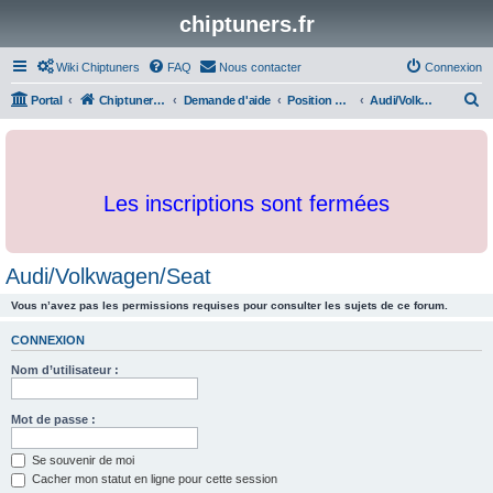
chiptuners.fr
Wiki Chiptuners
FAQ
Nous contacter
Connexion
R
Portal
Chiptuners.fr
Demande d'aide
Position des cartographies et developpements
Audi/Volkwagen/Seat
e
c
h
Les inscriptions sont fermées
e
r
c
Audi/Volkwagen/Seat
h
Vous n’avez pas les permissions requises pour consulter les sujets de ce forum.
e
r
CONNEXION
Nom d’utilisateur :
Mot de passe :
Se souvenir de moi
Cacher mon statut en ligne pour cette session