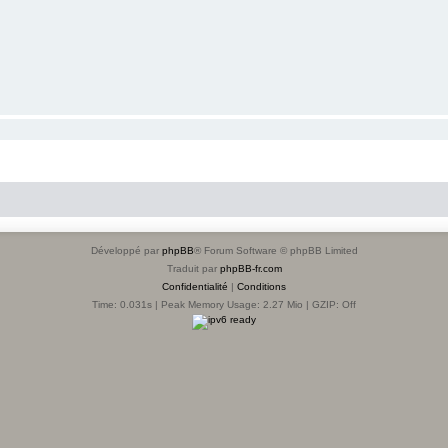
Développé par
phpBB
® Forum Software © phpBB Limited
Traduit par
phpBB-fr.com
Confidentialité
|
Conditions
Time: 0.031s
| Peak Memory Usage: 2.27 Mio | GZIP: Off