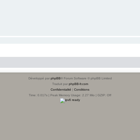
Développé par
phpBB
® Forum Software © phpBB Limited
Traduit par
phpBB-fr.com
Confidentialité
|
Conditions
Time: 0.017s
| Peak Memory Usage: 2.27 Mio | GZIP: Off