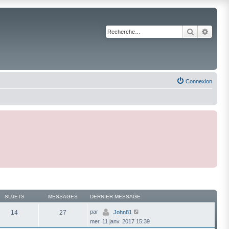
Recherche
Reche
Connexion
SUJETS
MESSAGES
DERNIER MESSAGE
V
par
14
27
John81
o
mer. 11 janv. 2017 15:39
i