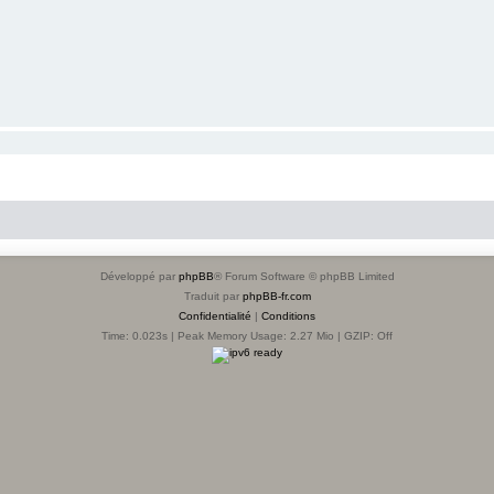
Développé par
phpBB
® Forum Software © phpBB Limited
Traduit par
phpBB-fr.com
Confidentialité
|
Conditions
Time: 0.023s
| Peak Memory Usage: 2.27 Mio | GZIP: Off