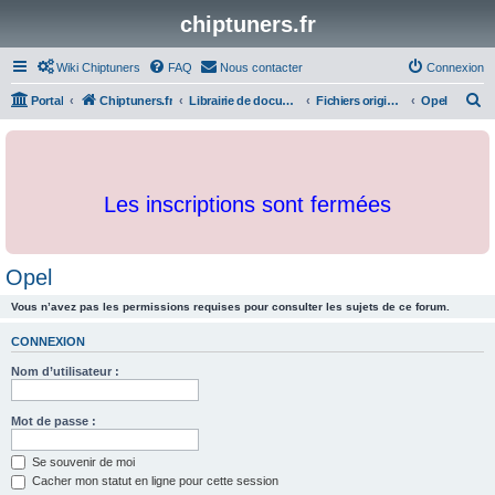
chiptuners.fr
Wiki Chiptuners
FAQ
Nous contacter
Connexion
R
Portal
Chiptuners.fr
Librairie de documents et originaux
Fichiers originaux
Opel
e
c
h
Les inscriptions sont fermées
e
r
c
Opel
h
Vous n’avez pas les permissions requises pour consulter les sujets de ce forum.
e
r
CONNEXION
Nom d’utilisateur :
Mot de passe :
Se souvenir de moi
Cacher mon statut en ligne pour cette session