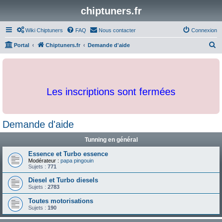
chiptuners.fr
Wiki Chiptuners
FAQ
Nous contacter
Connexion
R
Portal
Chiptuners.fr
Demande d'aide
e
c
h
Les inscriptions sont fermées
e
r
c
Demande d'aide
h
Tunning en général
e
r
Essence et Turbo essence
Modérateur :
papa pingouin
Sujets :
771
Diesel et Turbo diesels
Sujets :
2783
Toutes motorisations
Sujets :
190