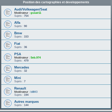
Position des cartographies et developpements
Audi/Volkwagen/Seat
Modérateur :
gsxair11
Sujets :
754
Alfa
Sujets :
90
Bmw
Sujets :
153
Fiat
Sujets :
36
PSA
Modérateur :
Seb.974
Sujets :
479
Mercedes
Sujets :
32
Mini
Sujets :
7
Renault
Modérateur :
billll43
Sujets :
194
Autres marques
Sujets :
144