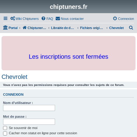
chiptuners.fr
Wiki Chiptuners
FAQ
Nous contacter
Connexion
R
Portal
Chiptuners.fr
Librairie de documents et originaux
Fichiers originaux
Chevrolet
e
c
h
Les inscriptions sont fermées
e
r
c
Chevrolet
h
Vous n’avez pas les permissions requises pour consulter les sujets de ce forum.
e
r
CONNEXION
Nom d’utilisateur :
Mot de passe :
Se souvenir de moi
Cacher mon statut en ligne pour cette session