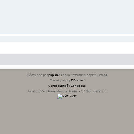
Développé par
phpBB
® Forum Software © phpBB Limited
Traduit par
phpBB-fr.com
Confidentialité
|
Conditions
Time: 0.025s
| Peak Memory Usage: 2.27 Mio | GZIP: Off