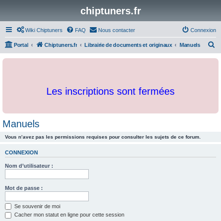
chiptuners.fr
Wiki Chiptuners
FAQ
Nous contacter
Connexion
R
Portal
Chiptuners.fr
Librairie de documents et originaux
Manuels
e
c
h
Les inscriptions sont fermées
e
r
c
Manuels
h
Vous n’avez pas les permissions requises pour consulter les sujets de ce forum.
e
r
CONNEXION
Nom d’utilisateur :
Mot de passe :
Se souvenir de moi
Cacher mon statut en ligne pour cette session