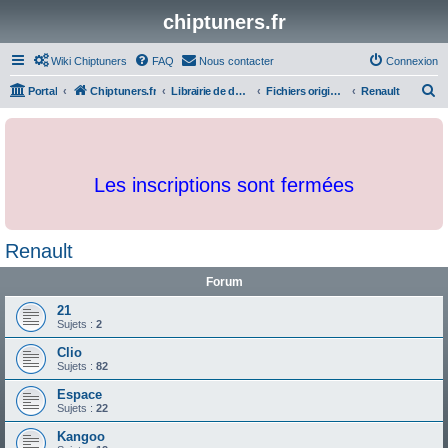
chiptuners.fr
Wiki Chiptuners
FAQ
Nous contacter
Connexion
R
Portal
Chiptuners.fr
Librairie de documents et originaux
Fichiers originaux
Renault
e
c
h
Les inscriptions sont fermées
e
r
c
Renault
h
Forum
e
r
21
Sujets :
2
Clio
Sujets :
82
Espace
Sujets :
22
Kangoo