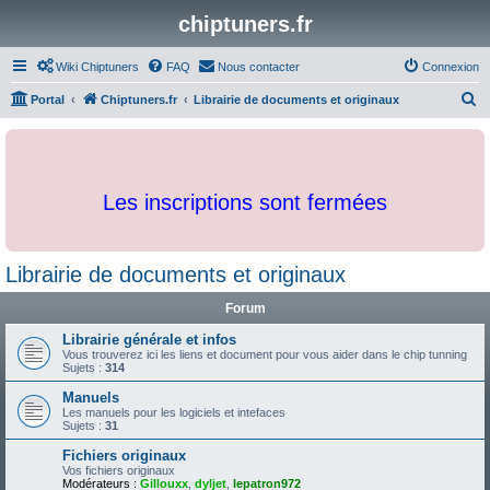
chiptuners.fr
Wiki Chiptuners
FAQ
Nous contacter
Connexion
R
Portal
Chiptuners.fr
Librairie de documents et originaux
e
c
h
Les inscriptions sont fermées
e
r
c
Librairie de documents et originaux
h
Forum
e
r
Librairie générale et infos
Vous trouverez ici les liens et document pour vous aider dans le chip tunning
Sujets :
314
Manuels
Les manuels pour les logiciels et intefaces
Sujets :
31
Fichiers originaux
Vos fichiers originaux
Modérateurs :
Gillouxx
,
dyljet
,
lepatron972