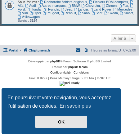
Sous-forums :
Recherche fichiers originaux
,
Fichiers BDM complets
,
Alfa
,
Audi
,
Autres marques
,
BMW
,
Chevrolet
,
Citroen
,
Fiat
,
Ford
,
Honda
,
Hyundai
,
Jeep
,
Lancia
,
Land Rover
,
Mercedes
,
Mini
,
Opel
,
Peugeot
,
Renault
,
Saab
,
Seat
,
Skoda
,
Smart
,
Volkswagen
Sujets :
3194
Aller à
Portal
Chiptuners.fr
Heures au format
UTC+02:00
Développé par
phpBB
® Forum Software © phpBB Limited
Traduit par
phpBB-fr.com
Confidentialité
|
Conditions
Time: 0.029s
| Peak Memory Usage: 2.31 Mio | GZIP: Off
En poursuivant votre navigation, vous acceptez
l’utilisation de cookies.
En savoir plus
OK