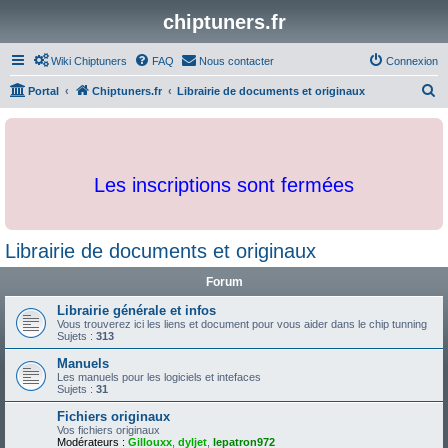
chiptuners.fr
Wiki Chiptuners
FAQ
Nous contacter
Connexion
R
Portal
Chiptuners.fr
Librairie de documents et originaux
e
c
h
Les inscriptions sont fermées
e
r
c
Librairie de documents et originaux
h
Forum
e
r
Librairie générale et infos
Vous trouverez ici les liens et document pour vous aider dans le chip tunning
Sujets :
313
Manuels
Les manuels pour les logiciels et intefaces
Sujets :
31
Fichiers originaux
Vos fichiers originaux
Modérateurs :
Gillouxx
,
dyljet
,
lepatron972