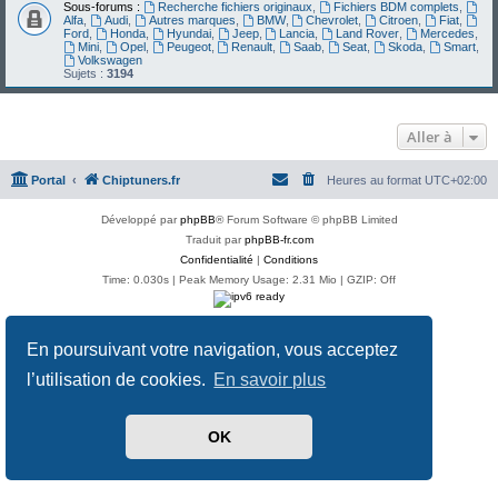
Sous-forums :
Recherche fichiers originaux
,
Fichiers BDM complets
,
Alfa
,
Audi
,
Autres marques
,
BMW
,
Chevrolet
,
Citroen
,
Fiat
,
Ford
,
Honda
,
Hyundai
,
Jeep
,
Lancia
,
Land Rover
,
Mercedes
,
Mini
,
Opel
,
Peugeot
,
Renault
,
Saab
,
Seat
,
Skoda
,
Smart
,
Volkswagen
Sujets :
3194
Aller à
Portal
Chiptuners.fr
Heures au format
UTC+02:00
Développé par
phpBB
® Forum Software © phpBB Limited
Traduit par
phpBB-fr.com
Confidentialité
|
Conditions
Time: 0.030s
| Peak Memory Usage: 2.31 Mio | GZIP: Off
En poursuivant votre navigation, vous acceptez
l’utilisation de cookies.
En savoir plus
OK