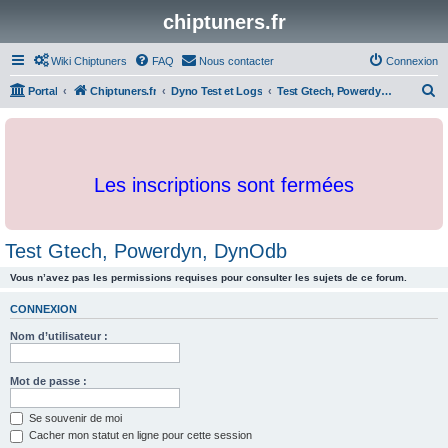
chiptuners.fr
Wiki Chiptuners
FAQ
Nous contacter
Connexion
R
Portal
Chiptuners.fr
Dyno Test et Logs
Test Gtech, Powerdyn, DynOdb
e
c
h
Les inscriptions sont fermées
e
r
c
Test Gtech, Powerdyn, DynOdb
h
Vous n’avez pas les permissions requises pour consulter les sujets de ce forum.
e
r
CONNEXION
Nom d’utilisateur :
Mot de passe :
Se souvenir de moi
Cacher mon statut en ligne pour cette session