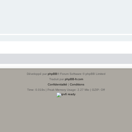
Développé par
phpBB
® Forum Software © phpBB Limited
Traduit par
phpBB-fr.com
Confidentialité
|
Conditions
Time: 0.019s
| Peak Memory Usage: 2.27 Mio | GZIP: Off