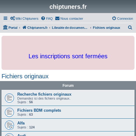
chiptuners.fr
Wiki Chiptuners
FAQ
Nous contacter
Connexion
R
Portal
Chiptuners.fr
Librairie de documents et originaux
Fichiers originaux
e
c
h
Les inscriptions sont fermées
e
r
c
Fichiers originaux
h
Forum
e
r
Recherche fichiers originaux
Demandez ici des fichiers originaux.
Sujets :
56
Fichiers BDM complets
Sujets :
63
Alfa
Sujets :
124
Audi