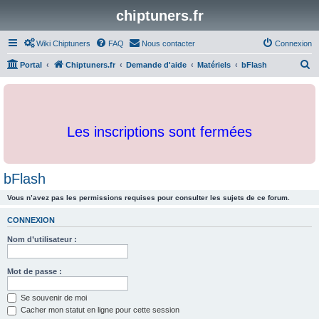
chiptuners.fr
Wiki Chiptuners
FAQ
Nous contacter
Connexion
R
Portal
Chiptuners.fr
Demande d'aide
Matériels
bFlash
e
c
h
Les inscriptions sont fermées
e
r
c
bFlash
h
Vous n’avez pas les permissions requises pour consulter les sujets de ce forum.
e
r
CONNEXION
Nom d’utilisateur :
Mot de passe :
Se souvenir de moi
Cacher mon statut en ligne pour cette session