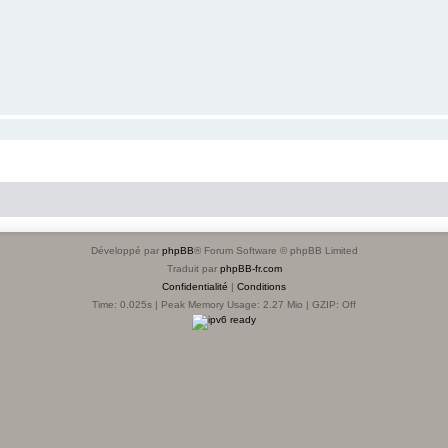
Développé par
phpBB
® Forum Software © phpBB Limited
Traduit par
phpBB-fr.com
Confidentialité
|
Conditions
Time: 0.025s
| Peak Memory Usage: 2.27 Mio | GZIP: Off