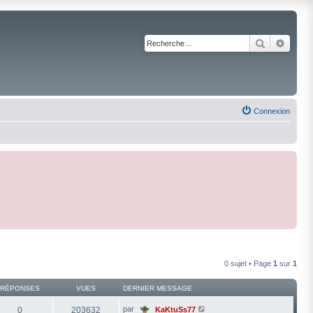
Recherche
Reche
Connexion
0 sujet • Page
1
sur
1
RÉPONSES
VUES
DERNIER MESSAGE
par
0
203632
KaKtuSs77