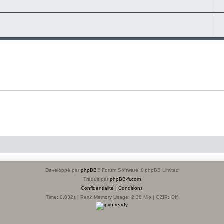
s
Développé par
phpBB
® Forum Software © phpBB Limited
Traduit par
phpBB-fr.com
Confidentialité
|
Conditions
Time: 0.032s
| Peak Memory Usage: 2.38 Mio | GZIP: Off