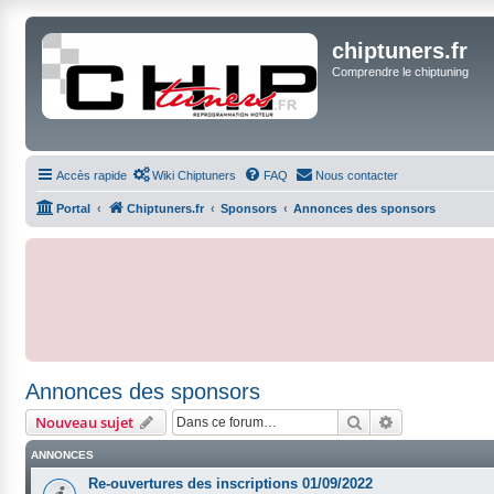
chiptuners.fr
Comprendre le chiptuning
Accès rapide
Wiki Chiptuners
FAQ
Nous contacter
Portal
Chiptuners.fr
Sponsors
Annonces des sponsors
Annonces des sponsors
Rechercher
Recherche ava
Nouveau sujet
ANNONCES
Re-ouvertures des inscriptions 01/09/2022