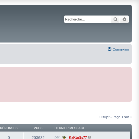
Recherche
Reche
Connexion
0 sujet • Page
1
sur
1
RÉPONSES
VUES
DERNIER MESSAGE
par
0
203632
KaKtuSs77