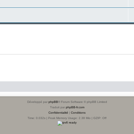
s
Développé par
phpBB
® Forum Software © phpBB Limited
Traduit par
phpBB-fr.com
Confidentialité
|
Conditions
Time: 0.032s
| Peak Memory Usage: 2.38 Mio | GZIP: Off