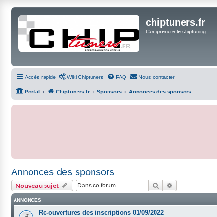
chiptuners.fr
Comprendre le chiptuning
Accès rapide
Wiki Chiptuners
FAQ
Nous contacter
Portal
Chiptuners.fr
Sponsors
Annonces des sponsors
Annonces des sponsors
Rechercher
Recherche ava
Nouveau sujet
ANNONCES
Re-ouvertures des inscriptions 01/09/2022