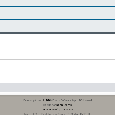
s
Développé par
phpBB
® Forum Software © phpBB Limited
Traduit par
phpBB-fr.com
Confidentialité
|
Conditions
Time: 0.029s
| Peak Memory Usage: 2.39 Mio | GZIP: Off