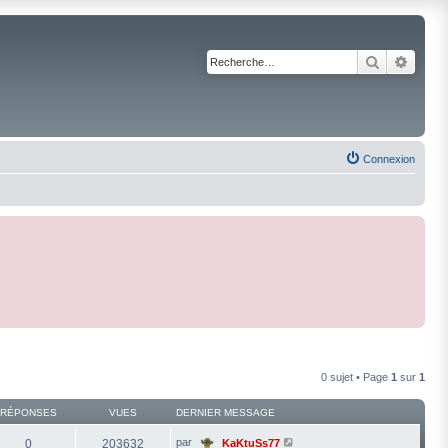
Recherche
Reche
Connexion
0 sujet • Page
1
sur
1
RÉPONSES
VUES
DERNIER MESSAGE
par
0
203632
KaKtuSs77