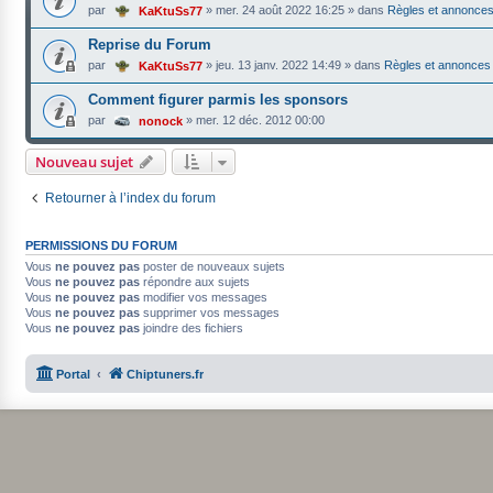
par
»
mer. 24 août 2022 16:25
» dans
Règles et annonce
KaKtuSs77
Reprise du Forum
par
»
jeu. 13 janv. 2022 14:49
» dans
Règles et annonces
KaKtuSs77
Comment figurer parmis les sponsors
par
»
mer. 12 déc. 2012 00:00
nonock
Nouveau sujet
Retourner à l’index du forum
PERMISSIONS DU FORUM
Vous
ne pouvez pas
poster de nouveaux sujets
Vous
ne pouvez pas
répondre aux sujets
Vous
ne pouvez pas
modifier vos messages
Vous
ne pouvez pas
supprimer vos messages
Vous
ne pouvez pas
joindre des fichiers
Portal
Chiptuners.fr