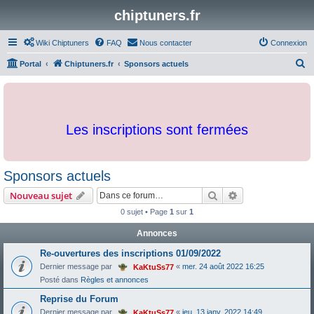
chiptuners.fr
Wiki Chiptuners
FAQ
Nous contacter
Connexion
R
Portal
Chiptuners.fr
Sponsors actuels
e
c
h
Les inscriptions sont fermées
e
r
c
Sponsors actuels
h
Rechercher
Recherche avanc
Nouveau sujet
e
0 sujet • Page
1
sur
1
r
Annonces
Re-ouvertures des inscriptions 01/09/2022
Dernier message par
«
mer. 24 août 2022 16:25
KaKtuSs77
Posté dans
Règles et annonces
Reprise du Forum
Dernier message par
«
jeu. 13 janv. 2022 14:49
KaKtuSs77