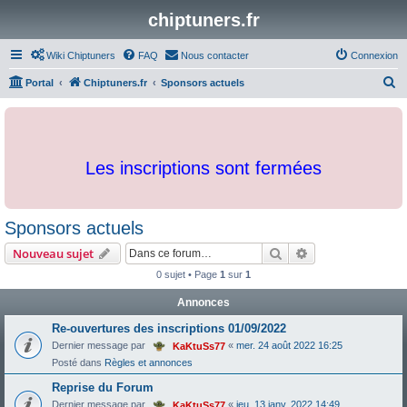
chiptuners.fr
Wiki Chiptuners
FAQ
Nous contacter
Connexion
R
Portal
Chiptuners.fr
Sponsors actuels
e
c
h
Les inscriptions sont fermées
e
r
c
Sponsors actuels
h
Rechercher
Recherche avanc
Nouveau sujet
e
0 sujet • Page
1
sur
1
r
Annonces
Re-ouvertures des inscriptions 01/09/2022
Dernier message par
«
mer. 24 août 2022 16:25
KaKtuSs77
Posté dans
Règles et annonces
Reprise du Forum
Dernier message par
«
jeu. 13 janv. 2022 14:49
KaKtuSs77