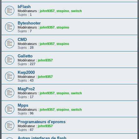
bFlash
Modérateurs :
john9357
,
stopino
,
switch
Sujets :
1
Byteshooter
Modérateurs :
john9357
,
stopino
Sujets :
7
CMD
Modérateurs :
john9357
,
stopino
Sujets :
28
Galletto
Modérateur :
john9357
Sujets :
227
Kwp2000
Modérateur :
john9357
Sujets :
43
MagPro2
Modérateurs :
john9357
,
stopino
,
switch
Sujets :
17
Mpps
Modérateurs :
john9357
,
stopino
,
switch
Sujets :
96
Programateurs d'eproms
Modérateur :
john9357
Sujets :
87
Autres interfaces de flash