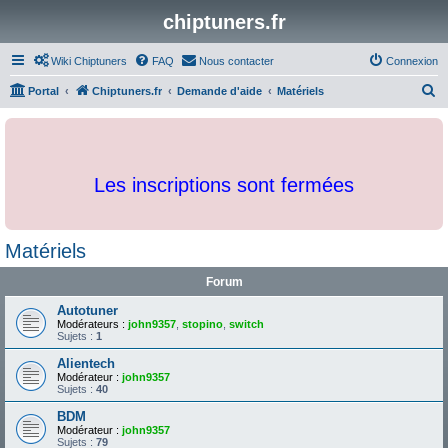
chiptuners.fr
Wiki Chiptuners
FAQ
Nous contacter
Connexion
R
Portal
Chiptuners.fr
Demande d'aide
Matériels
e
c
h
Les inscriptions sont fermées
e
r
c
Matériels
h
Forum
e
r
Autotuner
Modérateurs :
john9357
,
stopino
,
switch
Sujets :
1
Alientech
Modérateur :
john9357
Sujets :
40
BDM
Modérateur :
john9357
Sujets :
79