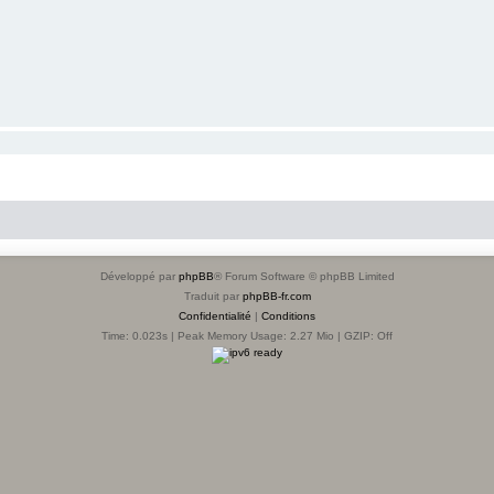
Développé par
phpBB
® Forum Software © phpBB Limited
Traduit par
phpBB-fr.com
Confidentialité
|
Conditions
Time: 0.023s
| Peak Memory Usage: 2.27 Mio | GZIP: Off