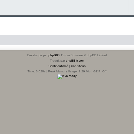
Développé par
phpBB
® Forum Software © phpBB Limited
Traduit par
phpBB-fr.com
Confidentialité
|
Conditions
Time: 0.028s
| Peak Memory Usage: 2.29 Mio | GZIP: Off