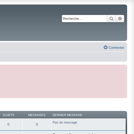
Recherche
Reche
Connexion
SUJETS
MESSAGES
DERNIER MESSAGE
Pas de message
0
0