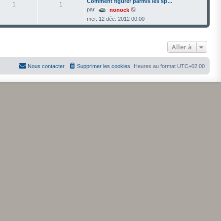
Comment figurer parmis les sp…
1
1
V
par
nonock
o
mer. 12 déc. 2012 00:00
i
r
l
e
d
Aller à
e
r
n
Nous contacter
Supprimer les cookies
Heures au format
UTC+02:00
i
e
r
m
e
s
s
a
g
e