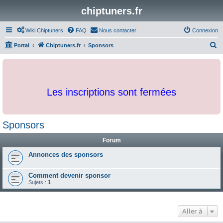
chiptuners.fr
Wiki Chiptuners
FAQ
Nous contacter
Connexion
R
Portal
Chiptuners.fr
Sponsors
e
c
h
Les inscriptions sont fermées
e
r
c
Sponsors
h
Forum
e
r
Annonces des sponsors
Comment devenir sponsor
Sujets :
1
Aller à