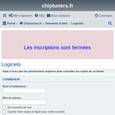
chiptuners.fr
Wiki Chiptuners
FAQ
Nous contacter
Connexion
R
Portal
Chiptuners.fr
Demande d'aide
Logiciels
e
c
h
Les inscriptions sont fermées
e
r
c
Logiciels
h
Vous n’avez pas les permissions requises pour consulter les sujets de ce forum.
e
r
CONNEXION
Nom d’utilisateur :
Mot de passe :
Se souvenir de moi
Cacher mon statut en ligne pour cette session