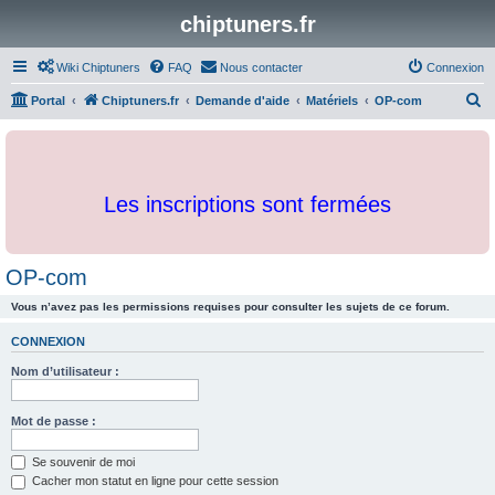
chiptuners.fr
Wiki Chiptuners
FAQ
Nous contacter
Connexion
R
Portal
Chiptuners.fr
Demande d'aide
Matériels
OP-com
e
c
h
Les inscriptions sont fermées
e
r
c
OP-com
h
Vous n’avez pas les permissions requises pour consulter les sujets de ce forum.
e
r
CONNEXION
Nom d’utilisateur :
Mot de passe :
Se souvenir de moi
Cacher mon statut en ligne pour cette session