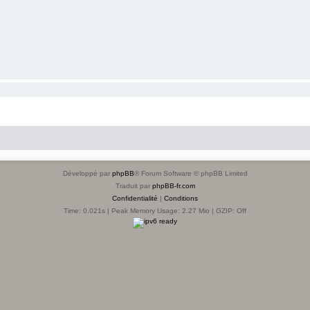
Développé par
phpBB
® Forum Software © phpBB Limited
Traduit par
phpBB-fr.com
Confidentialité
|
Conditions
Time: 0.021s
| Peak Memory Usage: 2.27 Mio | GZIP: Off