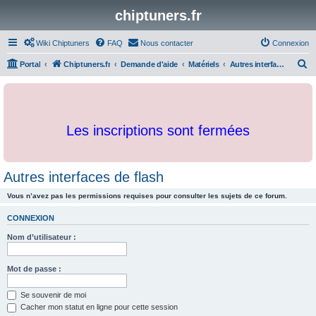
chiptuners.fr
Wiki Chiptuners
FAQ
Nous contacter
Connexion
R
Portal
Chiptuners.fr
Demande d'aide
Matériels
Autres interfaces de flash
e
c
h
Les inscriptions sont fermées
e
r
c
Autres interfaces de flash
h
Vous n’avez pas les permissions requises pour consulter les sujets de ce forum.
e
r
CONNEXION
Nom d’utilisateur :
Mot de passe :
Se souvenir de moi
Cacher mon statut en ligne pour cette session