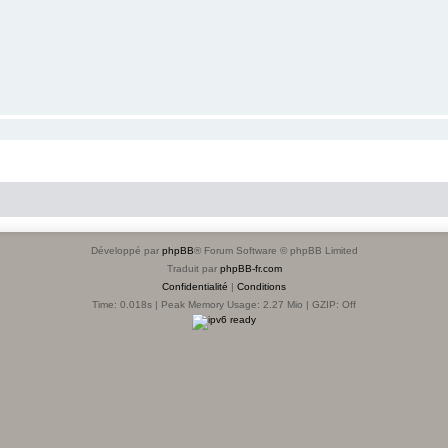
Développé par
phpBB
® Forum Software © phpBB Limited
Traduit par
phpBB-fr.com
Confidentialité
|
Conditions
Time: 0.018s
| Peak Memory Usage: 2.27 Mio | GZIP: Off