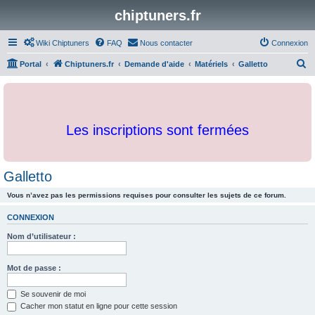
chiptuners.fr
Wiki Chiptuners
FAQ
Nous contacter
Connexion
R
Portal
Chiptuners.fr
Demande d'aide
Matériels
Galletto
e
c
h
Les inscriptions sont fermées
e
r
c
Galletto
h
Vous n’avez pas les permissions requises pour consulter les sujets de ce forum.
e
r
CONNEXION
Nom d’utilisateur :
Mot de passe :
Se souvenir de moi
Cacher mon statut en ligne pour cette session