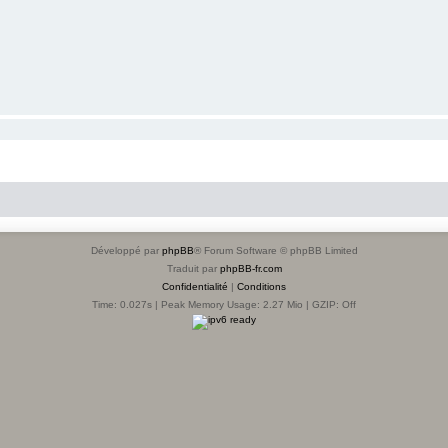
Développé par
phpBB
® Forum Software © phpBB Limited
Traduit par
phpBB-fr.com
Confidentialité
|
Conditions
Time: 0.027s
| Peak Memory Usage: 2.27 Mio | GZIP: Off