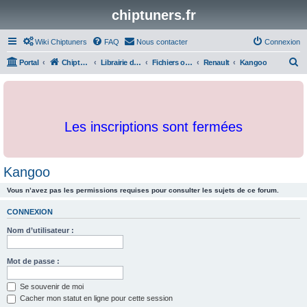
chiptuners.fr
Wiki Chiptuners
FAQ
Nous contacter
Connexion
R
Portal
Chiptuners.fr
Librairie de documents et originaux
Fichiers originaux
Renault
Kangoo
e
c
h
Les inscriptions sont fermées
e
r
c
Kangoo
h
Vous n’avez pas les permissions requises pour consulter les sujets de ce forum.
e
r
CONNEXION
Nom d’utilisateur :
Mot de passe :
Se souvenir de moi
Cacher mon statut en ligne pour cette session