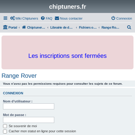
chiptuners.fr
Wiki Chiptuners
FAQ
Nous contacter
Connexion
R
Portal
Chiptuners.fr
Librairie de documents et originaux
Fichiers originaux
Range Rover
e
c
h
Les inscriptions sont fermées
e
r
c
Range Rover
h
Vous n’avez pas les permissions requises pour consulter les sujets de ce forum.
e
r
CONNEXION
Nom d’utilisateur :
Mot de passe :
Se souvenir de moi
Cacher mon statut en ligne pour cette session