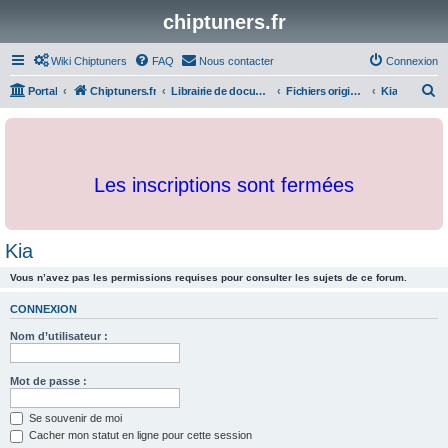
chiptuners.fr
Wiki Chiptuners
FAQ
Nous contacter
Connexion
R
Portal
Chiptuners.fr
Librairie de documents et originaux
Fichiers originaux
Kia
e
c
h
Les inscriptions sont fermées
e
r
c
Kia
h
Vous n’avez pas les permissions requises pour consulter les sujets de ce forum.
e
r
CONNEXION
Nom d’utilisateur :
Mot de passe :
Se souvenir de moi
Cacher mon statut en ligne pour cette session