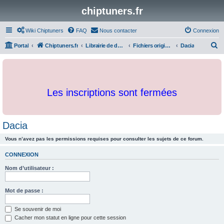
chiptuners.fr
Wiki Chiptuners
FAQ
Nous contacter
Connexion
R
Portal
Chiptuners.fr
Librairie de documents et originaux
Fichiers originaux
Dacia
e
c
h
Les inscriptions sont fermées
e
r
c
Dacia
h
Vous n’avez pas les permissions requises pour consulter les sujets de ce forum.
e
r
CONNEXION
Nom d’utilisateur :
Mot de passe :
Se souvenir de moi
Cacher mon statut en ligne pour cette session