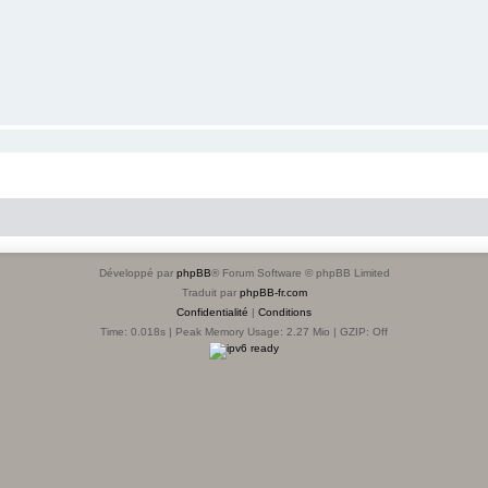
Développé par
phpBB
® Forum Software © phpBB Limited
Traduit par
phpBB-fr.com
Confidentialité
|
Conditions
Time: 0.018s
| Peak Memory Usage: 2.27 Mio | GZIP: Off