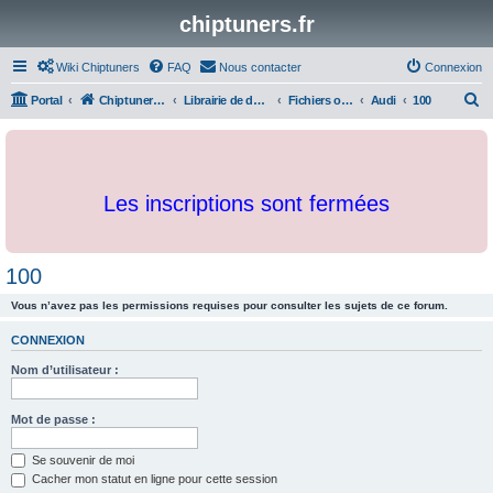
chiptuners.fr
Wiki Chiptuners
FAQ
Nous contacter
Connexion
R
Portal
Chiptuners.fr
Librairie de documents et originaux
Fichiers originaux
Audi
100
e
c
h
Les inscriptions sont fermées
e
r
c
100
h
Vous n’avez pas les permissions requises pour consulter les sujets de ce forum.
e
r
CONNEXION
Nom d’utilisateur :
Mot de passe :
Se souvenir de moi
Cacher mon statut en ligne pour cette session