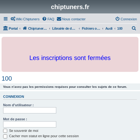
chiptuners.fr
Wiki Chiptuners
FAQ
Nous contacter
Connexion
R
Portal
Chiptuners.fr
Librairie de documents et originaux
Fichiers originaux
Audi
100
e
c
h
Les inscriptions sont fermées
e
r
c
100
h
Vous n’avez pas les permissions requises pour consulter les sujets de ce forum.
e
r
CONNEXION
Nom d’utilisateur :
Mot de passe :
Se souvenir de moi
Cacher mon statut en ligne pour cette session